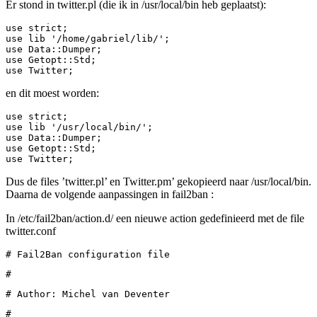
Er stond in twitter.pl (die ik in /usr/local/bin heb geplaatst):
use strict;

use lib '/home/gabriel/lib/';

use Data::Dumper;

use Getopt::Std;

use Twitter;
en dit moest worden:
use strict;

use lib '/usr/local/bin/';

use Data::Dumper;

use Getopt::Std;

use Twitter;
Dus de files ’twitter.pl’ en Twitter.pm’ gekopieerd naar /usr/local/bin.
Daarna de volgende aanpassingen in fail2ban :
In /etc/fail2ban/action.d/ een nieuwe action gedefinieerd met de file
twitter.conf
# Fail2Ban configuration file
#
# Author: Michel van Deventer
#