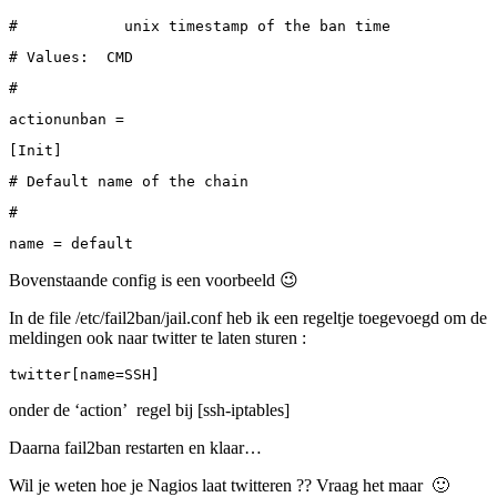
#            unix timestamp of the ban time
# Values:  CMD
#
actionunban =
[Init]
# Default name of the chain
#
name = default
Bovenstaande config is een voorbeeld 😉
In de file /etc/fail2ban/jail.conf heb ik een regeltje toegevoegd om de
meldingen ook naar twitter te laten sturen :
twitter[name=SSH]
onder de ‘action’ regel bij [ssh-iptables]
Daarna fail2ban restarten en klaar…
Wil je weten hoe je Nagios laat twitteren ?? Vraag het maar 🙂