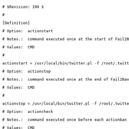
# $Revision: 100 $
#
[Definition]
# Option:  actionstart
# Notes.:  command executed once at the start of Fail2B
# Values:  CMD
#
actionstart = /usr/local/bin/twitter.pl -f /root/.twit
# Option:  actionstop
# Notes.:  command executed once at the end of Fail2Ban
# Values:  CMD
#
actionstop = /usr/local/bin/twitter.pl -f /root/.twitte
# Option:  actioncheck
# Notes.:  command executed once before each actionban 
# Values:  CMD