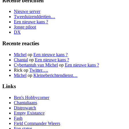
Recente berichten
Nieuwe server
Tweeduizenddertien…
Een nieuwe kans ?
Jonge piloot
DX
Recente reacties
Michel
op
Een nieuwe kans ?
Chantal
op
Een nieuwe kans ?
Cybertantuh van Michel
op
Een nieuwe kans ?
Rick
op
Twitter….
Michel
op
Kleineberichtendienst…
Links
Ben's Hobbycorner
Chantaliaans
Distrowatch
Empty Existance
Fash
Field Commander Wieers
Fon status