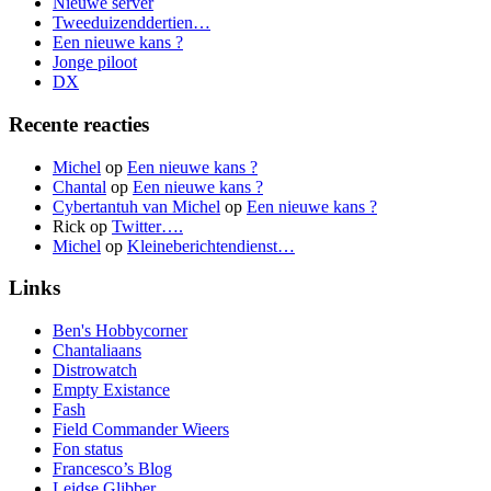
Nieuwe server
Tweeduizenddertien…
Een nieuwe kans ?
Jonge piloot
DX
Recente reacties
Michel
op
Een nieuwe kans ?
Chantal
op
Een nieuwe kans ?
Cybertantuh van Michel
op
Een nieuwe kans ?
Rick
op
Twitter….
Michel
op
Kleineberichtendienst…
Links
Ben's Hobbycorner
Chantaliaans
Distrowatch
Empty Existance
Fash
Field Commander Wieers
Fon status
Francesco’s Blog
Leidse Glibber