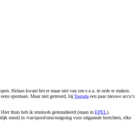
nopen. Helaas kwam het er maar niet van om e.e.a. in orde te maken.
eens spontaan. Maar niet getreurd, bij
Yagoda
een paar nieuwe accu’s
er thuis heb ik smstools geinstalleerd (staan in
EPEL
).
enlijk smsd) in /var/spool/sms/outgoing voor uitgaande berichten, elke