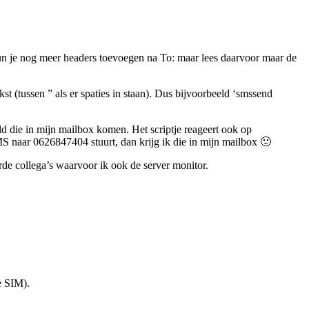
kun je nog meer headers toevoegen na To: maar lees daarvoor maar de
t (tussen ” als er spaties in staan). Dus bijvoorbeeld ‘smssend
ld die in mijn mailbox komen. Het scriptje reageert ook op
S naar 0626847404 stuurt, dan krijg ik die in mijn mailbox 🙂
de collega’s waarvoor ik ook de server monitor.
e SIM).