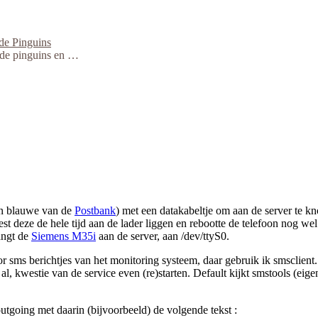
de Pinguins
 de pinguins en …
o’n blauwe van de
Postbank
) met een datakabeltje om aan de server te k
 deze de hele tijd aan de lader liggen en rebootte de telefoon nog wel 
angt de
Siemens M35i
aan de server, aan /dev/ttyS0.
 berichtjes van het monitoring systeem, daar gebruik ik smsclient. Hi
al, kwestie van de service even (re)starten. Default kijkt smstools (eig
/outgoing met daarin (bijvoorbeeld) de volgende tekst :