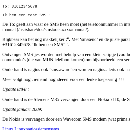
To: 31612345678

Ik ben een test SMS !
De To: geeft aan waar de SMS heen moet (het telefoonnummer in inter
manual (/usr/share/doc/smstools-xxxx/manual/).
Blijkbaar kan het nog makkelijker 🙂 Met ‘smssend’ en de juiste param
+31612345678 “Ik ben een SMS” ‘.
Ontvangen SMS’jes worden met behulp van een klein scriptje (voorbeel
commando’s (die van MIJN telefoon komen) om bijvoorbeeld een servic
Onderhand is nagios ook ‘sms-aware’ en worden nagios-alerts ook naar
Meer volgt nog.. iemand nog ideeen voor een leuke toepassing ???
Update 8/8/8 :
Onderhand is de SIemens M35 vervangen door een Nokia 7110, de Sieme
Update januari 2009:
De Nokia is vervangen door een Wavecom SMS modem (wat prima sa
Linux
Linux
nagios
siemens
sms