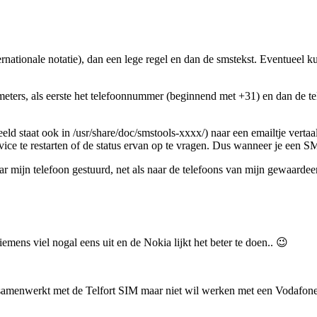
nationale notatie), dan een lege regel en dan de smstekst. Eventueel 
eters, als eerste het telefoonnummer (beginnend met +31) en dan de teks
d staat ook in /usr/share/doc/smstools-xxxx/) naar een emailtje vertaa
e te restarten of de status ervan op te vragen. Dus wanneer je een SM
 mijn telefoon gestuurd, net als naar de telefoons van mijn gewaardeer
ns viel nogal eens uit en de Nokia lijkt het beter te doen.. 😉
menwerkt met de Telfort SIM maar niet wil werken met een Vodafon