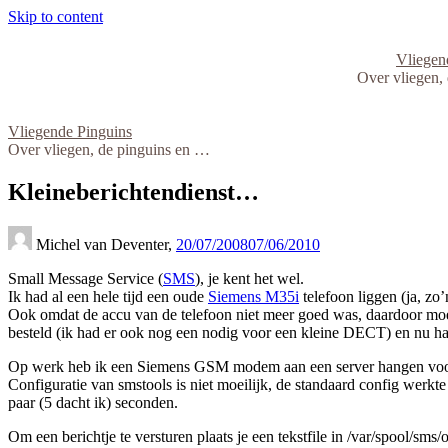
Skip to content
Vliegen
Over vliegen,
Vliegende Pinguins
Over vliegen, de pinguins en …
Kleineberichtendienst…
Michel van Deventer,
20/07/2008
07/06/2010
Small Message Service (
SMS
), je kent het wel.
Ik had al een hele tijd een oude
Siemens M35i
telefoon liggen (ja, z
Ook omdat de accu van de telefoon niet meer goed was, daardoor moest
besteld (ik had er ook nog een nodig voor een kleine DECT) en nu h
Op werk heb ik een Siemens GSM modem aan een server hangen voor sms
Configuratie van smstools is niet moeilijk, de standaard config werkte 
paar (5 dacht ik) seconden.
Om een berichtje te versturen plaats je een tekstfile in /var/spool/sms