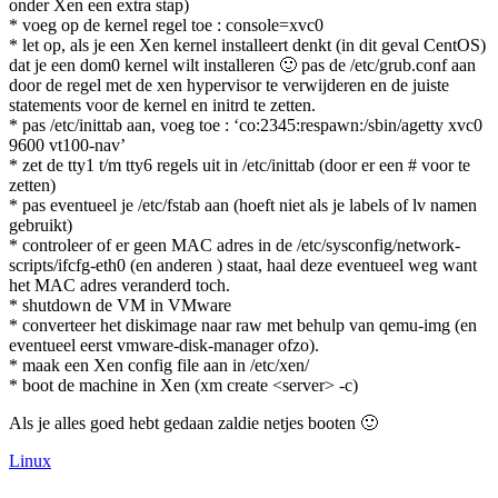
onder Xen een extra stap)
* voeg op de kernel regel toe : console=xvc0
* let op, als je een Xen kernel installeert denkt (in dit geval CentOS)
dat je een dom0 kernel wilt installeren 🙂 pas de /etc/grub.conf aan
door de regel met de xen hypervisor te verwijderen en de juiste
statements voor de kernel en initrd te zetten.
* pas /etc/inittab aan, voeg toe : ‘co:2345:respawn:/sbin/agetty xvc0
9600 vt100-nav’
* zet de tty1 t/m tty6 regels uit in /etc/inittab (door er een # voor te
zetten)
* pas eventueel je /etc/fstab aan (hoeft niet als je labels of lv namen
gebruikt)
* controleer of er geen MAC adres in de /etc/sysconfig/network-
scripts/ifcfg-eth0 (en anderen ) staat, haal deze eventueel weg want
het MAC adres veranderd toch.
* shutdown de VM in VMware
* converteer het diskimage naar raw met behulp van qemu-img (en
eventueel eerst vmware-disk-manager ofzo).
* maak een Xen config file aan in /etc/xen/
* boot de machine in Xen (xm create <server> -c)
Als je alles goed hebt gedaan zaldie netjes booten 🙂
Linux