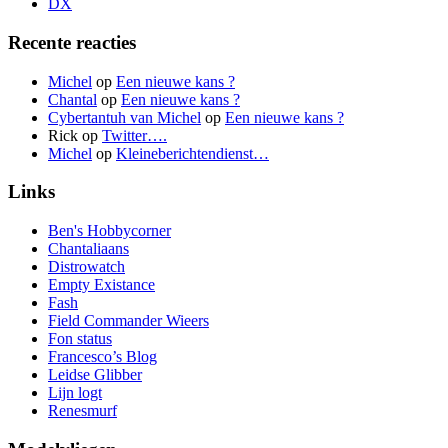
DX
Recente reacties
Michel
op
Een nieuwe kans ?
Chantal
op
Een nieuwe kans ?
Cybertantuh van Michel
op
Een nieuwe kans ?
Rick
op
Twitter….
Michel
op
Kleineberichtendienst…
Links
Ben's Hobbycorner
Chantaliaans
Distrowatch
Empty Existance
Fash
Field Commander Wieers
Fon status
Francesco’s Blog
Leidse Glibber
Lijn logt
Renesmurf