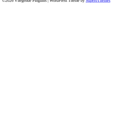
©2026 Vliegende Pinguins
| WordPress Theme by
SuperbThemes