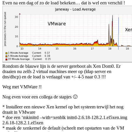
Even na een dag of zo de load bekeken… dat is wel een verschil !
Rondom de blauwe lijn is de server gereboot als Xen Dom0. Er
draaien nu zelfs 2 virtual machines meer op (ldap server en
dns/dhcp) en de load is verlaagd van +/- 4-5 naar 0.3 !!!
Weg met VMWare !!
Nog even voor een collega de stapjes 🙂
* Installeer een nieuwe Xen kernel op het systeem terwijl het nog
draait in VMware
* doe een ‘mkinitrd –with=xenblk initrd-2.6.18-128.2.1.el5xen.img
2.6.18-128.2.1.el5xen
* maak de xenkernel de default (scheelt met opstarten van de VM