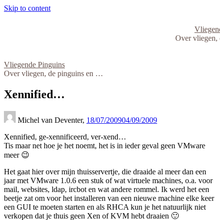
Skip to content
Vliegen
Over vliegen,
Vliegende Pinguins
Over vliegen, de pinguins en …
Xennified…
Michel van Deventer,
18/07/2009
04/09/2009
Xennified, ge-xennificeerd, ver-xend…
Tis maar net hoe je het noemt, het is in ieder geval geen VMware
meer 😉
Het gaat hier over mijn thuisservertje, die draaide al meer dan een
jaar met VMware 1.0.6 een stuk of wat virtuele machines, o.a. voor
mail, websites, ldap, ircbot en wat andere rommel. Ik werd het een
beetje zat om voor het installeren van een nieuwe machine elke keer
een GUI te moeten starten en als RHCA kun je het natuurlijk niet
verkopen dat je thuis geen Xen of KVM hebt draaien 🙂